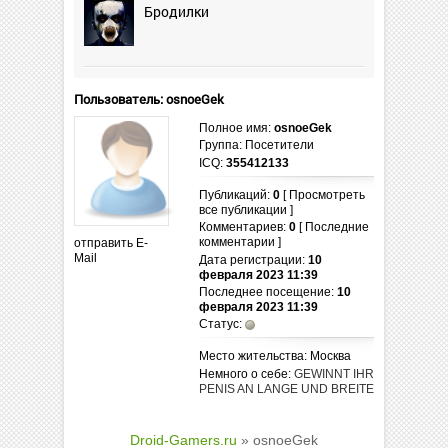
Бродилки
Пользователь: osnoeGek
Полное имя:
osnoeGek
Группа: Посетители
ICQ:
355412133
Публикаций:
0
[ Просмотреть
все публикации ]
Комментариев:
0
[ Последние
комментарии ]
отправить E-
Mail
Дата регистрации:
10
февраля 2023 11:39
Последнее посещение:
10
февраля 2023 11:39
Статус:
Место жительства: Москва
Немного о себе:
GEWINNT IHR
PENIS AN LANGE UND BREITE
Droid-Gamers.ru
» osnoeGek