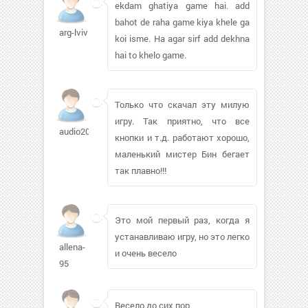
ekdam ghatiya game hai. add
bahot de raha game kiya khele ga
arg-lviv
koi isme. Ha agar sirf add dekhna
hai to khelo game.
Только что скачал эту милую
игру. Так приятно, что все
audio2000706
кнопки и т.д. работают хорошо,
маленький мистер Бин бегает
так плавно!!!
Это мой первый раз, когда я
устанавливаю игру, но это легко
allena-
и очень весело
95
Весело до сих пор