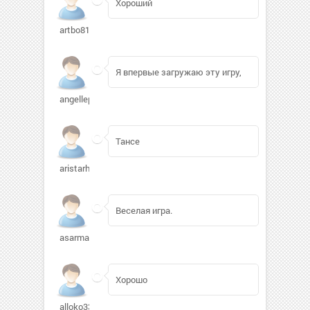
Хороший
artbo81
Я впервые загружаю эту игру,
angellep48
Тансе
aristarhov
Веселая игра.
asarman
Хорошо
alloko33