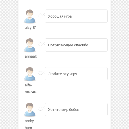
Хорошая игра
alsy-81
Потрясающее спасибо
annaalba
Любите эту игру
alfa-
ru67467
Хотите мир бобов
andry-
horn