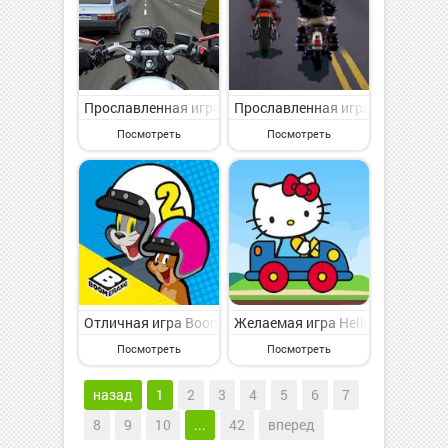
Прославленная игра Traffic Motos на Андроид - инте
Прославленная игра Road Rash 
Посмотреть
Посмотреть
Отличная игра Boomerang: Мультяшные гонки 2 на Ан
Желаемая игра Hello Kitty игр
Посмотреть
Посмотреть
назад
1
2
3
4
5
6
7
8
9
10
...
42
вперед