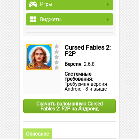
Игры
Виджеты
Cursed Fables 2:
F2P
Версия
: 2.6.8
Системные
требования
:
Требуемая версия
Android - 8 и выше
Скачать взломанную Cursed
Fables 2: F2P на Андроид
Описание