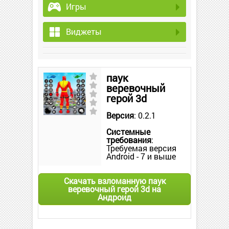
Игры
Виджеты
паук
веревочный
герой 3d
Версия
: 0.2.1
Системные
требования
:
Требуемая версия
Android - 7 и выше
Скачать взломанную паук
веревочный герой 3d на
Андроид