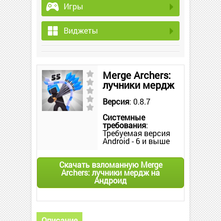
Игры
Виджеты
Merge Archers:
лучники мердж
Версия
: 0.8.7
Системные
требования
:
Требуемая версия
Android - 6 и выше
Скачать взломанную Merge
Archers: лучники мердж на
Андроид
Описание