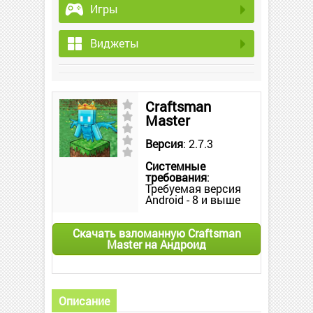
Игры
Виджеты
Craftsman
Master
Версия
: 2.7.3
Системные
требования
:
Требуемая версия
Android - 8 и выше
Скачать взломанную Craftsman
Master на Андроид
Описание