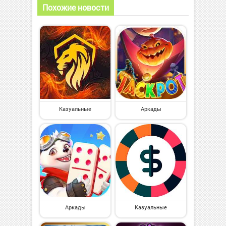
Похожие новости
Казуальные
Аркады
Аркады
Казуальные