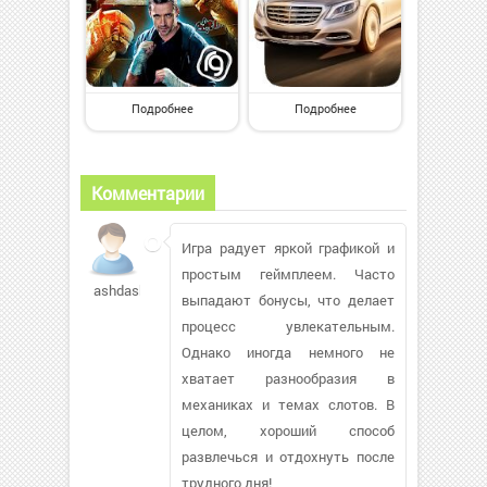
Подробнее
Подробнее
Комментарии
Игра радует яркой графикой и
простым геймплеем. Часто
ashdash80
выпадают бонусы, что делает
процесс увлекательным.
Однако иногда немного не
хватает разнообразия в
механиках и темах слотов. В
целом, хороший способ
развлечься и отдохнуть после
трудного дня!