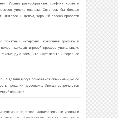
ем. Уровни разнообразные, графика яркая и
 процесс увлекательным. Хотелось бы больше
ть интерес. В целом, хороший способ провести
но понятный интерфейс, красочная графика и
ч делает каждый игровой процесс уникальным.
 Рекомендую всем, кто ищет что-то интересное
ой. Задания могут показаться обычными, но со
ость прокачки персонажа. Иногда встречаются
личный вариант!
 интуитивно понятное. Занимательные уровни и
кательным. Можно играть как в одиночку, так и