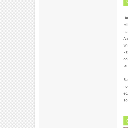
На
MI
на
An
Wi
ка
об
мы
Вз
по
ес
во