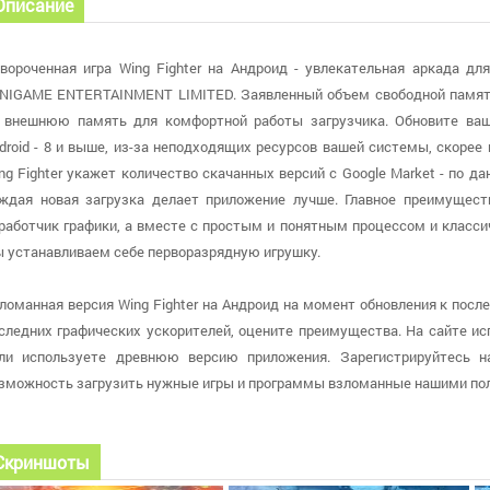
Описание
вороченная игра Wing Fighter на Андроид - увлекательная аркада дл
NIGAME ENTERTAINMENT LIMITED. Заявленный объем свободной памяти
 внешнюю память для комфортной работы загрузчика. Обновите ваш
droid - 8 и выше, из-за неподходящих ресурсов вашей системы, скорее
ng Fighter укажет количество скачанных версий с Google Market - по д
ждая новая загрузка делает приложение лучше. Главное преимущест
работчик графики, а вместе с простым и понятным процессом и класс
 устанавливаем себе перворазрядную игрушку.
ломанная версия Wing Fighter на Андроид на момент обновления к после
следних графических ускорителей, оцените преимущества. На сайте испо
ли используете древнюю версию приложения. Зарегистрируйтесь н
зможность загрузить нужные игры и программы взломанные нашими по
Скриншоты