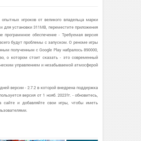
я опытных игроков от великого владельца марки
 для установки 311MB, переместите приложения
е программное обеспечение - Требуемая версия
 всего будут проблемы с запуском. О реноме игры
анным полученным с Google Play набралось 890000,
во, о котором стоит сказать - это современный
ическим управлением и незабываемой атмосферой
дней версии - 2.7.2 в которой внедрена поддержка
льзуется версия от 1 нояб. 2023?г. - обновитесь,
а сайте и добавляйте свои игры, чтобы иметь
льзователями.