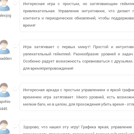
Интересная игра с простым, но затягивающим геймпле
привлекательная. Управление интуитивное, что делает
alexjog
контента и периодических обновлений, чтобы поддержива
время!
Игра затягивает с первых минут! Простой и интуитив
увлекательный геймплей. Разнообразие уровней и зада
badders213
Особенно радует возможность соревноваться с друзьями.
для времяпрепровождения!
Интересная аркада с простым управлением и яркой график
временем игра затягивает. Много уровней, есть возможн
apohis-
мелкие баги, но в целом, для прохождения убить время - от
5445
Здорово, что нашел эту игру! Графика яркая, управление
возможность прокачивать персонажей делают геймплей увле