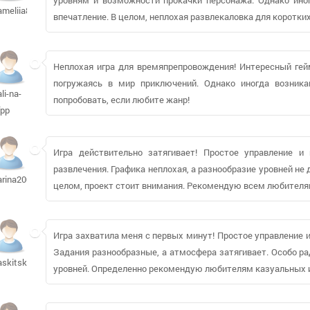
ameliia87776
впечатление. В целом, неплохая развлекаловка для коротких
Неплохая игра для времяпрепровождения! Интересный гей
погружаясь в мир приключений. Однако иногда возник
ali-na-
попробовать, если любите жанр!
fpp
Игра действительно затягивает! Простое управление и
развлечения. Графика неплохая, а разнообразие уровней не 
arina2008
целом, проект стоит внимания. Рекомендую всем любителям
Игра захватила меня с первых минут! Простое управление 
Задания разнообразные, а атмосфера затягивает. Особо р
askitskiy
уровней. Определенно рекомендую любителям казуальных и