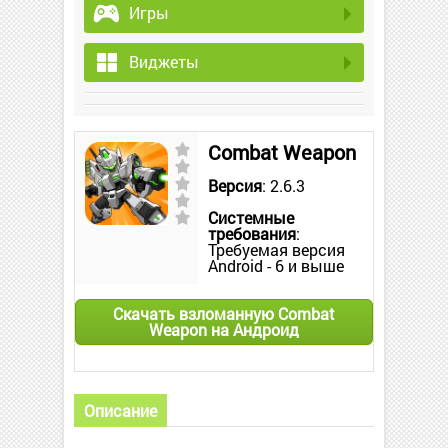
Игры
Виджеты
Combat Weapon
Версия
: 2.6.3
Системные
требования
:
Требуемая версия
Android - 6 и выше
Скачать взломанную Combat
Weapon на Андроид
Описание