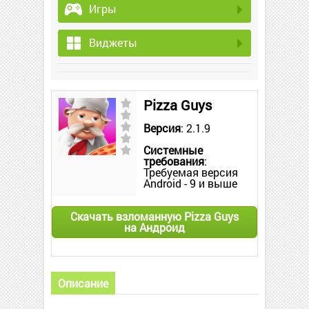
Игры
Виджеты
Pizza Guys
Версия
: 2.1.9
Системные
требования
:
Требуемая версия
Android - 9 и выше
Скачать взломанную Pizza Guys
на Андроид
Описание