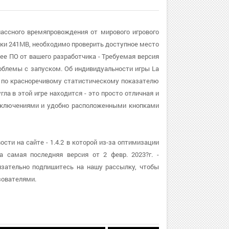
лассного времяпровождения от мирового игрового
вки 241MB, необходимо проверить доступное место
ее ПО от вашего разработчика - Требуемая версия
роблемы с запуском. Об индивидуальности игры La
 - по красноречивому статистическому показателю
гла в этой игре находится - это просто отличная и
риключениями и удобно расположенными кнопками
сти на сайте - 1.4.2 в которой из-за оптимизации
а самая последняя версия от 2 февр. 2023?г. -
язательно подпишитесь на нашу рассылку, чтобы
зователями.