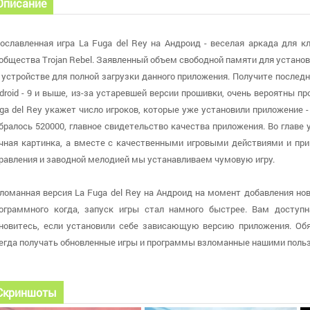
Описание
ославленная игра La Fuga del Rey на Андроид - веселая аркада для к
общества Trojan Rebel. Заявленный объем свободной памяти для устано
 устройстве для полной загрузки данного приложения. Получите последн
droid - 9 и выше, из-за устаревшей версии прошивки, очень вероятны п
ga del Rey укажет число игроков, которые уже установили приложение
бралось 520000, главное свидетельство качества приложения. Во главе у
чная картинка, а вместе с качественными игровыми действиями и п
равления и заводной мелодией мы устанавливаем чумовую игру.
ломанная версия La Fuga del Rey на Андроид на момент добавления ново
ограммного когда, запуск игры стал намного быстрее. Вам доступн
новитесь, если установили себе зависающую версию приложения. Об
егда получать обновленные игры и программы взломанные нашими поль
Скриншоты