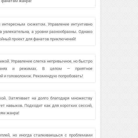
ю фанатам жанра!
и интересным сюжетом. Управление интуитивно
а увлекательна, а уровни разнообразны. Однако
ойный проект для фанатов приключений!
икой. Управление слегка непривычное, но быстро
ровнях и режимах. В целом — приятное
й и головоломок. Рекомендую попробовать!
ой. Затягивает на долго благодаря множеству
ует навыков. Подходит как для коротких сессий,
лям жанра!
плей, но иногда сталкиваешься с проблемами