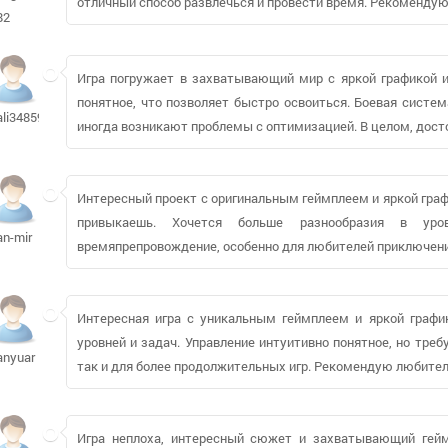
отличный способ развлечься и провести время. Рекоменду
82
Игра погружает в захватывающий мир с яркой графикой 
понятное, что позволяет быстро освоиться. Боевая систем
ali3485938
иногда возникают проблемы с оптимизацией. В целом, дост
Интересный проект с оригинальным геймплеем и яркой граф
привыкаешь. Хочется больше разнообразия в у
an-mir
времяпрепровождение, особенно для любителей приключени
Интересная игра с уникальным геймплеем и яркой график
уровней и задач. Управление интуитивно понятное, но треб
anyuar
так и для более продолжительных игр. Рекомендую любите
Игра неплоха, интересный сюжет и захватывающий гейм