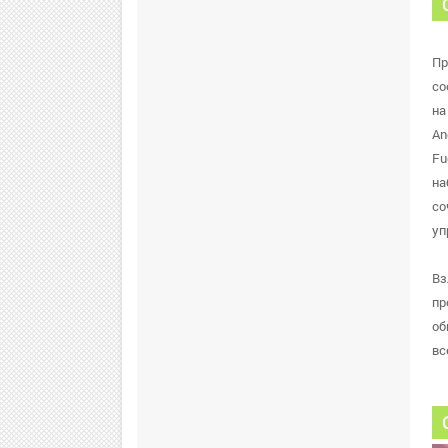
Пр
со
на
An
Fu
на
со
уп
Вз
пр
об
вс