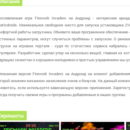
Описание
ославленная игра Firework Invaders на Андроид - интересная арка
laticdroids. Минимальное свободное место для запуска установщика 2
мфортной работы загрузчика. Обновите ваше программное обеспечение - Т
стемных параметров, могут случиться проблемы с запуском. О реноме 
грузок на игровом портале - судя по статистике сервиса набралось
пулярнее. Разработчик сделал упор на несколько вещей, главная из кот
дрящим сюжетом и хорошими мелодиями и простым управлением мы уст
ломанная версия Firework Invaders на Андроид на момент добавления
торой изменен механизм начисления очков и бонусов. На данный момент 
новитесь, если используете зависающую версию приложения. Зарегистр
егда получать свежие игры и программы добавленные в наших группах.
Скриншоты