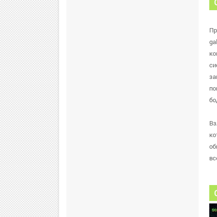
Пр
ga
ко
си
за
по
бо
Вз
ко
об
вс