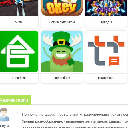
Гонки
Логические игры
Аркады
Подробнее
Подробнее
Подробнее
Комментарии
Приложение дарит ностальгию с классическим геймплее
Уровни разнообразные, управление интуитивное. Бывают мо
amy-x-
добавляет интереса. Хорошее развлечение для кратковрем