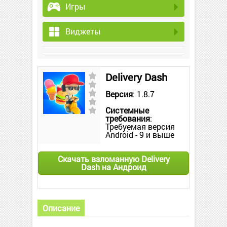
Игры
Виджеты
Delivery Dash
Версия
: 1.8.7
Системные
требования
:
Требуемая версия
Android - 9 и выше
Скачать взломанную Delivery
Dash на Андроид
Описание