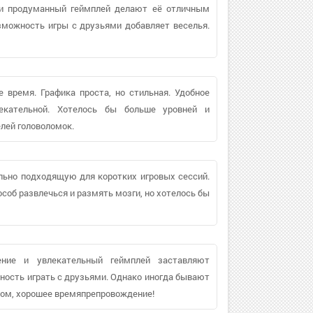
 и продуманный геймплей делают её отличным
озможность игры с друзьями добавляет веселья.
е время. Графика проста, но стильная. Удобное
екательной. Хотелось бы больше уровней и
елей головоломок.
льно подходящую для коротких игровых сессий.
особ развлечься и размять мозги, но хотелось бы
ение и увлекательный геймплей заставляют
жность играть с друзьями. Однако иногда бывают
елом, хорошее времяпрепровождение!