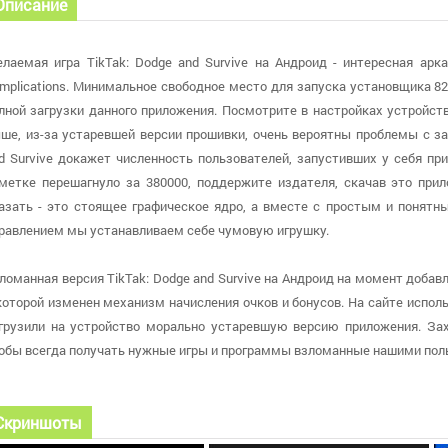
Описание
лаемая игра TikTak: Dodge and Survive на Андроид - интересная арк
mplications. Минимальное свободное место для запуска установщика 8
лной загрузки данного приложения. Посмотрите в настройках устройства
ше, из-за устаревшей версии прошивки, очень вероятны проблемы с за
d Survive докажет численность пользователей, запустивших у себя пр
метке перешагнуло за 380000, поддержите издателя, скачав это прил
азать - это стоящее графическое ядро, а вместе с простым и поня
равлением мы устанавливаем себе чумовую игрушку.
ломанная версия TikTak: Dodge and Survive на Андроид на момент добав
которой изменен механизм начисления очков и бонусов. На сайте использ
грузили на устройство морально устаревшую версию приложения. За
обы всегда получать нужные игры и программы взломанные нашими пол
Скриншоты