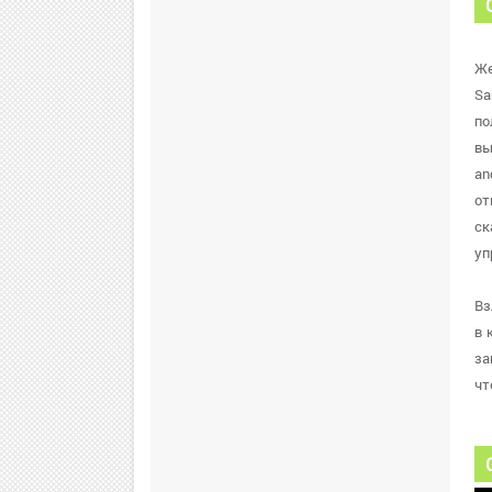
Же
Sa
по
вы
an
от
ск
уп
Вз
в 
за
чт