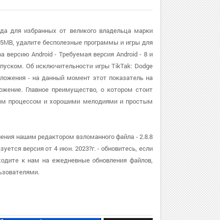
ада для избранных от великого владельца марки
25MB, удалите бесполезные программы и игры для
 версию Android - Требуемая версия Android - 8 и
пуском. Об исключительности игры TikTak: Dodge
иложения - на данный момент этот показатель на
ожение. Главное преимущество, о котором стоит
тным процессом и хорошими мелодиями и простым
ления нашим редактором взломанного файла - 2.8.8
уется версия от 4 июн. 2023?г. - обновитесь, если
ходите к нам на ежедневные обновления файлов,
ьзователями.