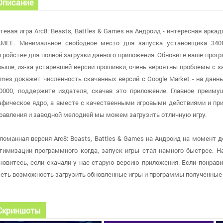
Описание
тевая игра Arc8: Beasts, Battles & Games на Андроид - интересная арк
MEE. Минимальное свободное место для запуска установщика 340
тройстве для полной загрузки данного приложения. Обновите ваше програ
выше, из-за устаревшей версии прошивки, очень вероятны проблемы с зап
mes докажет численность скачанных версий с Google Market - на данн
0000, поддержите издателя, скачав это приложение. Главное преиму
афическое ядро, а вместе с качественными игровыми действиями и п
равления и заводной мелодией мы можем загрузить отличную игру.
ломанная версия Arc8: Beasts, Battles & Games на Андроид на момент до
тимизации программного когда, запуск игры стал намного быстрее. На 
новитесь, если скачали у нас старую версию приложения. Если понрави
еть возможность загрузить обновленные игры и программы полученные 
Скриншоты