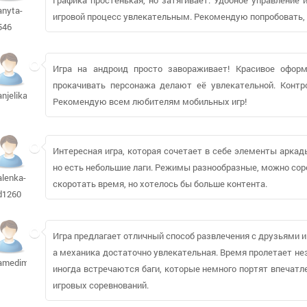
anyta-
игровой процесс увлекательным. Рекомендую попробовать, о
546
Игра на андроид просто завораживает! Красивое оформ
прокачивать персонажа делают её увлекательной. Контро
anjelikat
Рекомендую всем любителям мобильных игр!
Интересная игра, которая сочетает в себе элементы аркады
но есть небольшие лаги. Режимы разнообразные, можно сор
alenka-
скоротать время, но хотелось бы больше контента.
d1260
Игра предлагает отличный способ развлечения с друзьями и
а механика достаточно увлекательная. Время пролетает нез
amedima
иногда встречаются баги, которые немного портят впечатл
игровых соревнований.