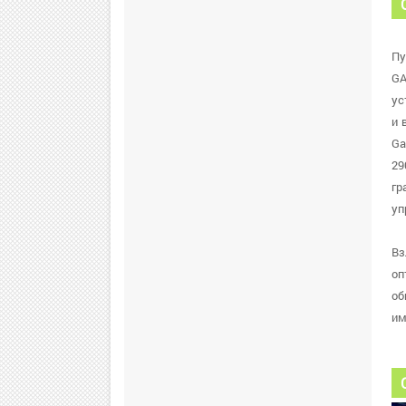
Пу
GA
ус
и 
Ga
29
гр
уп
Вз
оп
об
им