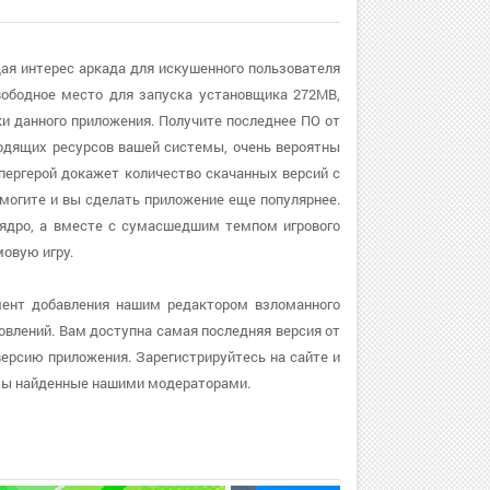
щая интерес аркада для искушенного пользователя
ободное место для запуска установщика 272MB,
ки данного приложения. Получите последнее ПО от
дходящих ресурсов вашей системы, очень вероятны
пергерой докажет количество скачанных версий с
омогите и вы сделать приложение еще популярнее.
е ядро, а вместе с сумасшедшим темпом игрового
овую игру.
мент добавления нашим редактором взломанного
новлений. Вам доступна самая последняя версия от
 версию приложения. Зарегистрируйтесь на сайте и
ммы найденные нашими модераторами.