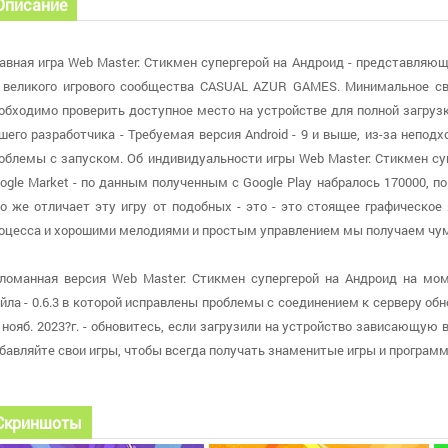
Описание
авная игра Web Master: Стикмен cупергерой на Андроид - представляю
 великого игрового сообщества CASUAL AZUR GAMES. Минимальное св
обходимо проверить доступное место на устройстве для полной загруз
шего разработчика - Требуемая версия Android - 9 и выше, из-за непо
облемы с запуском. Об индивидуальности игры Web Master: Стикмен cу
ogle Market - по данным полученным с Google Play набралось 170000, п
о же отличает эту игру от подобных - это - это стоящее графическо
оцесса и хорошими мелодиями и простым управлением мы получаем чум
ломанная версия Web Master: Стикмен cупергерой на Андроид на мо
йла - 0.6.3 в которой исправлены проблемы с соединением к серверу об
 нояб. 2023?г. - обновитесь, если загрузили на устройство зависающую
бавляйте свои игры, чтобы всегда получать знаменитые игры и програ
Скриншоты