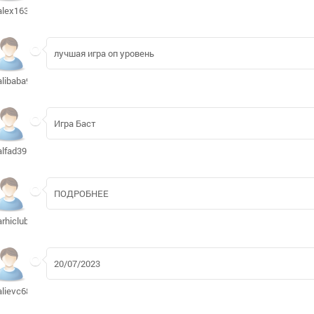
alex16371487
лучшая игра оп уровень
alibaba92
Игра Баст
alfad391
ПОДРОБНЕЕ
arhiclub623
20/07/2023
alievc685b355