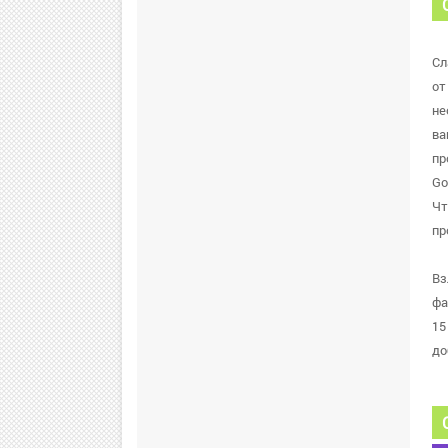
Сл
от
не
ва
пр
Go
Чт
пр
Вз
фа
15
до