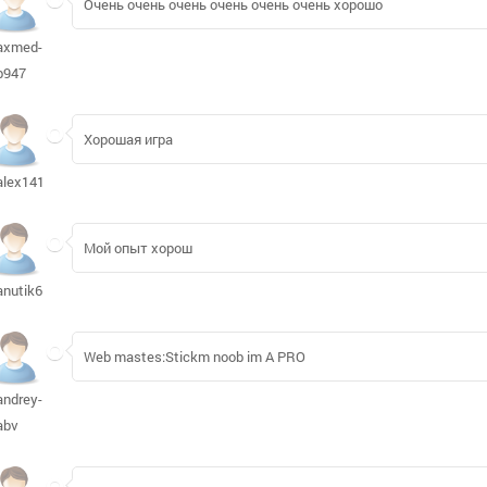
Очень очень очень очень очень очень хорошо
axmed-
b947
Хорошая игра
alex14108935
Мой опыт хорош
anutik6391
Web mastes:Stickm noob im A PRO
andrey-
abv