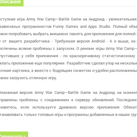
Описание
ступная игра Army War Camp—Battle Game на Андроид - увлекательная
зависимых программистов Funny Games and Apps Studio. Полный объ
жно попробовать выбрать внешнюю память для приложения для полной з
 от вашего разработчика - Требуемая версия Android - 6 и выше, и
еспечены всякие проблемы с запуском. О реноме игры Army War Camp—
пустивших у себя приложения - по красноречивому статистическому
елать приложение еще популярнее. Разработчик сделал упор на несколько
сочная картинка, а вместе с бодрящим сюжетом и удобно расположенн
жем загрузить отличную игру.
ломанная версия Army War Camp—Battle Game на Андроид на момент 
правлены проблемы с соединением к серверу обновлений. Последнее о
новитесь, если используете древнюю версию приложения. Обяза
танавливать только топовые игры и программы добавленные в наших гру
Скриншоты