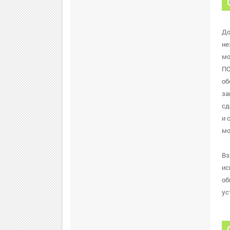
До
не
мо
ПО
об
за
сд
и 
мо
Вз
ис
об
ус