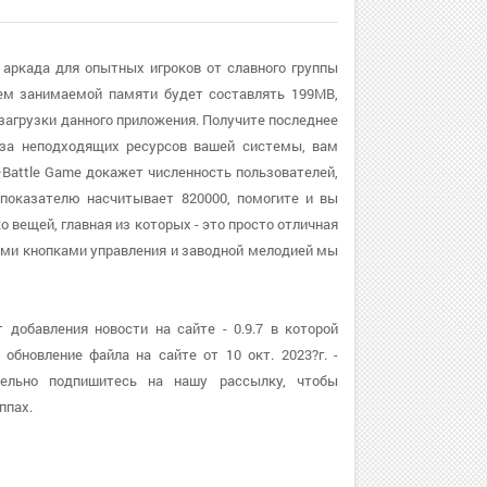
 аркада для опытных игроков от славного группы
ем занимаемой памяти будет составлять 199MB,
агрузки данного приложения. Получите последнее
з-за неподходящих ресурсов вашей системы, вам
Battle Game докажет численность пользователей,
 показателю насчитывает 820000, помогите и вы
 вещей, главная из которых - это просто отличная
ыми кнопками управления и заводной мелодией мы
добавления новости на сайте - 0.9.7 в которой
бновление файла на сайте от 10 окт. 2023?г. -
тельно подпишитесь на нашу рассылку, чтобы
ппах.