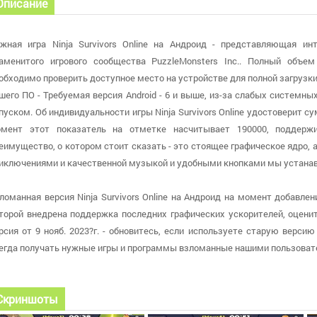
Описание
жная игра Ninja Survivors Online на Андроид - представляющая ин
аменитого игрового сообщества PuzzleMonsters Inc.. Полный объе
обходимо проверить доступное место на устройстве для полной загрузки
шего ПО - Требуемая версия Android - 6 и выше, из-за слабых системн
пуском. Об индивидуальности игры Ninja Survivors Online удостоверит с
мент этот показатель на отметке насчитывает 190000, поддержи
еимущество, о котором стоит сказать - это стоящее графическое ядро,
иключениями и качественной музыкой и удобными кнопками мы устанав
ломанная версия Ninja Survivors Online на Андроид на момент добавлен
торой внедрена поддержка последних графических ускорителей, оцени
рсия от 9 нояб. 2023?г. - обновитесь, если используете старую верс
егда получать нужные игры и программы взломанные нашими пользоват
Скриншоты