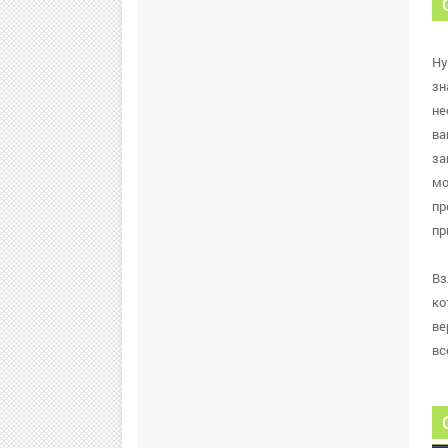
Ну
зн
не
ва
за
мо
пр
пр
Вз
ко
ве
вс