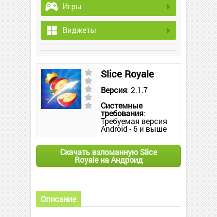
Игры
Виджеты
Slice Royale
Версия
: 2.1.7
Системные
требования
:
Требуемая версия
Android - 6 и выше
Скачать взломанную Slice
Royale на Андроид
Описание