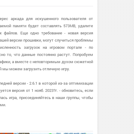
ерес аркада для искушенного пользователя от
маемой памяти будет составлять 573MB, удалите
х файлов. Еще одно требование - новая версия
ревшей версии прошивки, могут случиться проблемы
исленность загрузок на игровом портале - по
но то, что данные постоянно растут. Попробуем
графики, а вместе с неповторимым духом сюжетной
й мы можем загрузить отличную игру.
дней версии - 2.6.1 в которой из-за оптимизации
ется версия от 1 нояб. 2023?г. - обновитесь, если
ась игра, присоединяйтесь в наши группы, чтобы
ми.