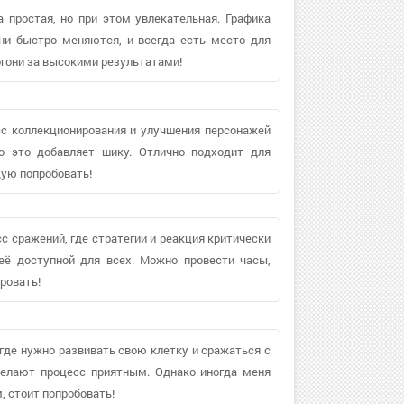
а простая, но при этом увлекательная. Графика
ни быстро меняются, и всегда есть место для
огони за высокими результатами!
есс коллекционирования и улучшения персонажей
о это добавляет шику. Отлично подходит для
дую попробовать!
с сражений, где стратегии и реакция критически
её доступной для всех. Можно провести часы,
ровать!
где нужно развивать свою клетку и сражаться с
делают процесс приятным. Однако иногда меня
, стоит попробовать!