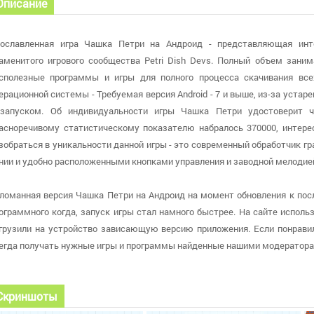
Описание
ославленная игра Чашка Петри на Андроид - представляющая инт
аменитого игрового сообщества Petri Dish Devs. Полный объем зани
сполезные программы и игры для полного процесса скачивания все
ерационной системы - Требуемая версия Android - 7 и выше, из-за уста
запуском. Об индивидуальности игры Чашка Петри удостоверит ч
асноречивому статистическому показателю набралось 370000, интерес
зобраться в уникальности данной игры - это современный обработчик 
нии и удобно расположенными кнопками управления и заводной мелодие
ломанная версия Чашка Петри на Андроид на момент обновления к после
ограммного когда, запуск игры стал намного быстрее. На сайте использу
грузили на устройство зависающую версию приложения. Если понравил
егда получать нужные игры и программы найденные нашими модератора
Скриншоты