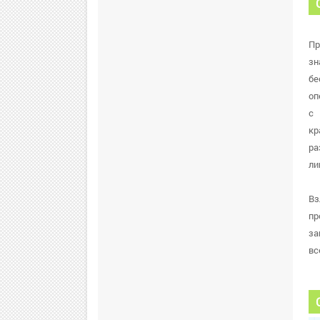
Пр
зн
бе
оп
с 
кр
ра
ли
Вз
пр
за
вс