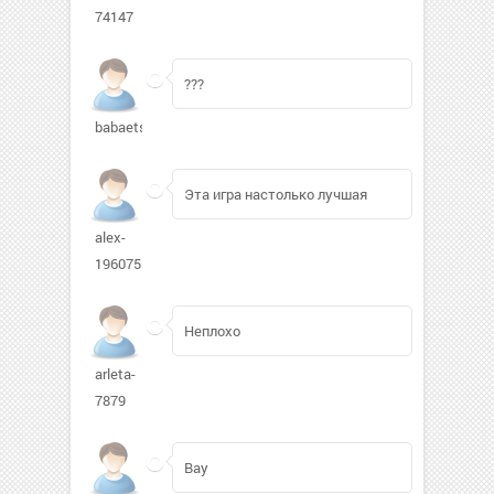
74147
???
babaets942
Эта игра настолько лучшая
alex-
1960755
Неплохо
arleta-
7879
Вау