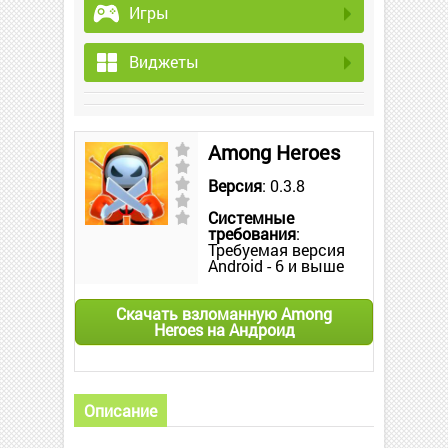
Игры
Виджеты
Among Heroes
Версия
: 0.3.8
Системные
требования
:
Требуемая версия
Android - 6 и выше
Скачать взломанную Among
Heroes на Андроид
Описание