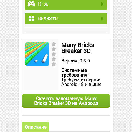
Игры
Виджеты
Many Bricks
Breaker 3D
Версия
: 0.5.9
Системные
требования
:
Требуемая версия
Android - 8 и выше
Скачать взломанную Many
Bricks Breaker 3D на Андроид
Описание