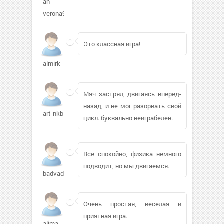
an-
verona978
Это классная игра!
almirk
Мяч застрял, двигаясь вперед-
назад, и не мог разорвать свой
art-nkb
цикл. буквально неиграбелен.
Все спокойно, физика немного
подводит, но мы двигаемся.
badvadim668
Очень простая, веселая и
приятная игра.
alima-