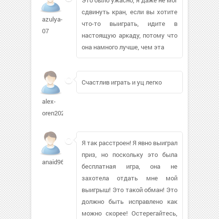
сдвинуть кран, если вы хотите
azulya-
что-то выиграть, идите в
07
настоящую аркаду, потому что
она намного лучше, чем эта
Счастлив играть и уц легко
alex-
oren202
Я так расстроен! Я явно выиграл
приз, но поскольку это была
anaid9652
бесплатная игра, она не
захотела отдать мне мой
выигрыш! Это такой обман! Это
должно быть исправлено как
можно скорее! Остерегайтесь,