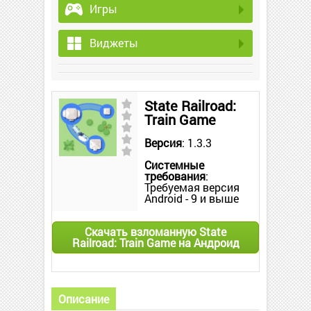
Игры
Виджеты
State Railroad:
Train Game
Версия
: 1.3.3
Системные
требования
:
Требуемая версия
Android - 9 и выше
Скачать взломанную State
Railroad: Train Game на Андроид
Описание