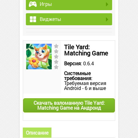
Игры
Виджеты
Tile Yard:
Matching Game
Версия
: 0.6.4
Системные
требования
:
Требуемая версия
Android - 6 и выше
Скачать взломанную Tile Yard:
Matching Game на Андроид
Описание