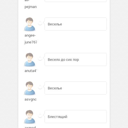
pejman295
Веселье
angee-
june767
Весело до сих пор
anuta414637
Веселье
asvgnc
Блестящий
axmed-