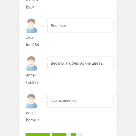
b904
Веселье
alex-
kon25425
Весело. Люблю яркие цвета.
anna-
tati279
Очень весело!
angel-
home19