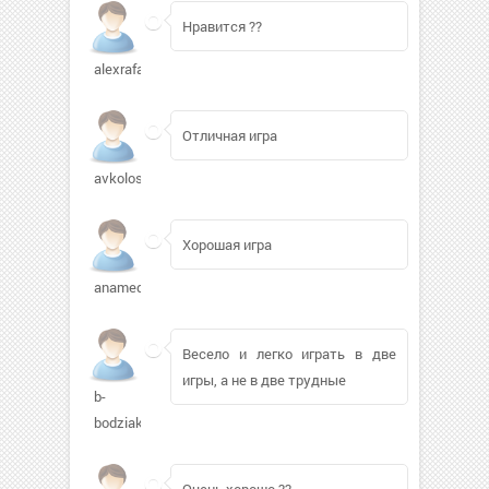
Нравится ??
alexrafael697
Отличная игра
avkolosov
Хорошая игра
anamed2009111
Весело и легко играть в две
игры, а не в две трудные
b-
bodziak
Очень хорошо ??