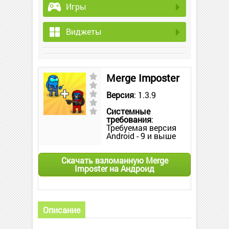
Игры
Виджеты
Merge Imposter
Версия
: 1.3.9
Системные
требования
:
Требуемая версия
Android - 9 и выше
Скачать взломанную Merge
Imposter на Андроид
Описание