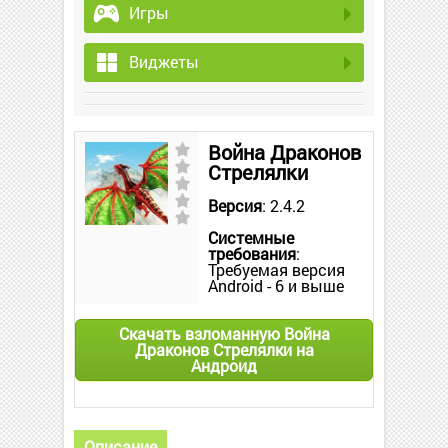
Игры
Виджеты
Война Драконов
Стрелялки
Версия
: 2.4.2
Системные
требования
:
Требуемая версия
Android - 6 и выше
Скачать взломанную Война
Драконов Стрелялки на
Андроид
Описание