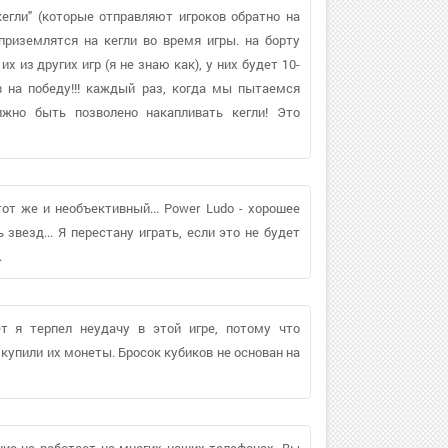
"кегли" (которые отправляют игроков обратно на
приземлятся на кегли во время игры. на борту
х из других игр (я не знаю как), у них будет 10-
 на победу!!! каждый раз, когда мы пытаемся
лжно быть позволено накапливать кегли! Это
от же и необъективный... Power Ludo - хорошее
 звезд... Я перестану играть, если это не будет
.
т я терпел неудачу в этой игре, потому что
 купили их монеты. Бросок кубиков не основан на
ние не работает на многих наших телефонах. Вы