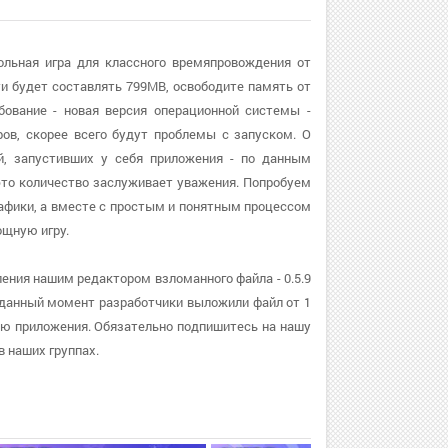
тольная игра для классного времяпровождения от
ти будет составлять 799MB, освободите память от
бование - новая версия операционной системы -
ров, скорее всего будут проблемы с запуском. О
ей, запустивших у себя приложения - по данным
 это количество заслуживает уважения. Попробуем
рафики, а вместе с простым и понятным процессом
щную игру.
ления нашим редактором взломанного файла - 0.5.9
 данный момент разработчики выложили файл от 1
сию приложения. Обязательно подпишитесь на нашу
 наших группах.