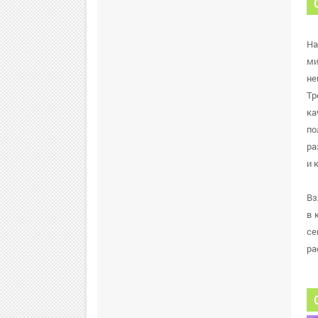
На
ми
не
Тр
ка
по
ра
и 
Вз
в 
се
ра