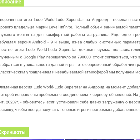
Описание
вороченная игра Ludo World-Ludo Superstar на Андроид - веселая нас
рового владельца марки Level Infinite. Полный объем занимаемой памя
нужного контента для комфортной работы загрузчика. Еще одно тре
ебуемая версия Android - 9 и выше, из-за слабых системных парамет
честве игры Ludo World-Ludo Superstar докажет сумма пользовател
лученным с Google Play перешагнуло за 790000, стоит согласиться, что
зобраться в уникальности данной игры - это современный обработчик г
классическим управлением и незабываемой атмосферой мы получаем мо
ломанная версия Ludo World-Ludo Superstar на Андроид на момент добав
которой исправлены проблемы с соединением к серверу обновлений. На
нт. 2023?г. - обновитесь, если установили себе давно загруженную вер
ссылку, чтобы всегда получать топовые игры и программы добавленные в
Скриншоты