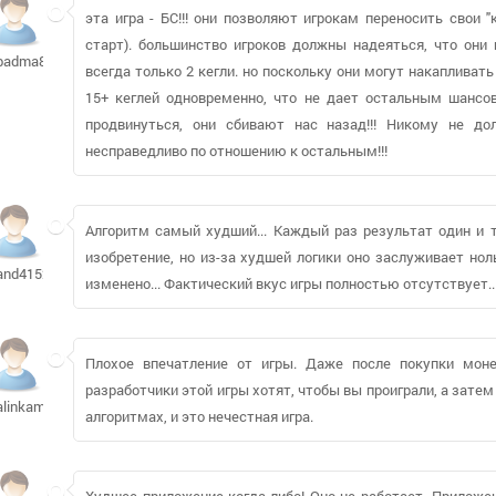
эта игра - БС!!! они позволяют игрокам переносить свои 
старт). большинство игроков должны надеяться, что они 
badma82
всегда только 2 кегли. но поскольку они могут накапливать и
15+ кеглей одновременно, что не дает остальным шансов
продвинуться, они сбивают нас назад!!! Никому не до
несправедливо по отношению к остальным!!!
Алгоритм самый худший... Каждый раз результат один и т
изобретение, но из-за худшей логики оно заслуживает ноль
and4152
изменено... Фактический вкус игры полностью отсутствует..
Плохое впечатление от игры. Даже после покупки моне
разработчики этой игры хотят, чтобы вы проиграли, а затем
alinkama
алгоритмах, и это нечестная игра.
Худшее приложение когда-либо! Оно не работает. Приложе