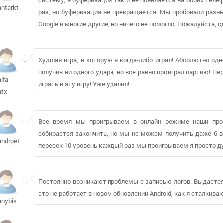
antarktika133
раз, но буферизация не прекращается. Мы пробовали разны
Google и многие другие, но ничего не помогло. Пожалуйста, 
Худшая игра, в которую я когда-либо играл! Абсолютно одн
получив ни одного удара, но все равно проиграл партию! П
alfa-
играть в эту игру! Уже удалил!
atx
Все время мы проигрываем в онлайн режиме наши прот
собирается закончить, но мы не можем получить даже 6 в 
andrpetr
пересек 10 уровень каждый раз мы проигрываем я просто дума
Постоянно возникают проблемы с записью логов. Выдается оши
это не работает в новом обновлении Android, как я сталкив
anybis