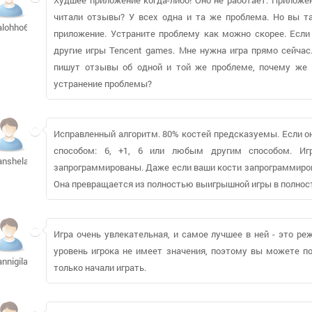
читали отзывы? У всех одна и та же проблема. Но вы та
alohho650
приложение. Устраните проблему как можно скорее. Если
другие игры Tencent games. Мне нужна игра прямо сейча
пишут отзывы об одной и той же проблеме, почему же 
устранение проблемы?
Исправленный алгоритм. 80% костей предсказуемы. Если он
способом: 6, +1, 6 или любым другим способом. Иг
anshela600
запрограммированы. Даже если ваши кости запрограммирован
Она превращается из полностью выигрышной игры в полно
Игра очень увлекательная, и самое лучшее в ней - это ре
уровень игрока не имеет значения, поэтому вы можете по
annigilat
только начали играть.