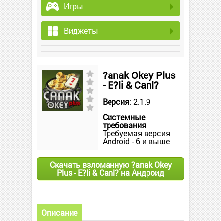
Игры
Виджеты
?anak Okey Plus
- E?li & Canl?
Версия
: 2.1.9
Системные
требования
:
Требуемая версия
Android - 6 и выше
Скачать взломанную ?anak Okey
Plus - E?li & Canl? на Андроид
Описание