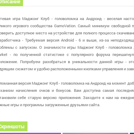
Описание
тевая игра Маджонг Клуб - головоломка на Андроид - веселая наст
ликого игрового сообщества GamoVation. Самый минимум свободной 
оверить доступное место на устройстве для полного процесса скачиван
зработчика - Требуемая версия Android - 6 и выше, из-за неподходя
облемы с запуском. О значимости игры Маджонг Клуб - головоломка 
rket - по полученной статистике с популярного форума перешагнул
иложение. Попробуем разобраться в уникальности данной игры - эт
дрящим сюжетом и удобно расположенными кнопками управления и заво
ломанная версия Маджонг Клуб - головоломка на Андроид на момент добав
ханизм начисления очков и бонусов. Вам доступна самая последняя 
тановили себе старую версию приложения. Заходите к нам на ежедне
жные игры и программы загруженные друзьями сайта.
Скриншоты