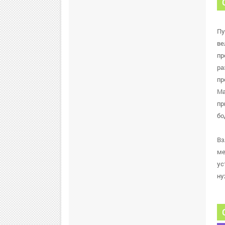
Пу
ве
пр
ра
пр
Ma
пр
бо
Вз
ме
ус
ну