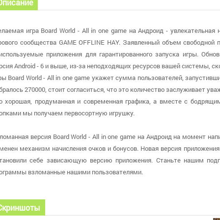
Описание
лаемая игра Board World - All in one game на Андроид - увлекательная
рового сообщества GAME OFFLINE HAY. Заявленный объем свободной п
используемые приложения для гарантированного запуска игры. Обно
рсия Android - 6 и выше, из-за неподходящих ресурсов вашей системы, с
ры Board World - All in one game укажет сумма пользователей, запустивш
бралось 270000, стоит согласиться, что это количество заслуживает уваже
о хорошая, продуманная и современная графика, а вместе с бодрящ
опками мы получаем первосортную игрушку.
ломанная версия Board World - All in one game на Андроид на момент напи
менен механизм начисления очков и бонусов. Новая версия приложения б
тановили себе зависающую версию приложения. Станьте нашим подп
ограммы взломанные нашими пользователями.
Скриншоты