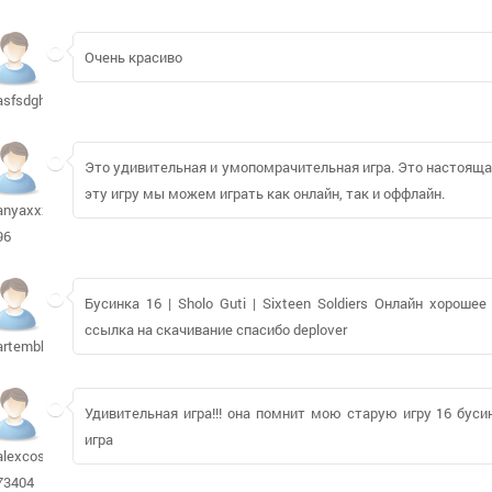
Очень красиво
asfsdghfhg
Это удивительная и умопомрачительная игра. Это настоящая
эту игру мы можем играть как онлайн, так и оффлайн.
anyaxxx-
96
Бусинка 16 | Sholo Guti | Sixteen Soldiers Онлайн хорош
ссылка на скачивание спасибо deplover
artembhbh
Удивительная игра!!! она помнит мою старую игру 16 бус
игра
alexcos-
73404