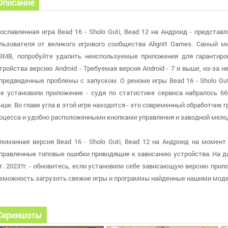
Описание
ославленная игра Bead 16 - Sholo Guti, Bead 12 на Андроид - предста
льзователя от великого игрового сообщества AlignIt Games. Самый 
3MB, попробуйте удалить неиспользуемые приложения для гарантиро
тройства версию Android - Требуемая версия Android - 7 и выше, из-з
предвиденные проблемы с запуском. О реноме игры Bead 16 - Sholo Gut
е установили приложение - судя по статистике сервиса набралось 66
чше. Во главе угла в этой игре находится - это современный обработчик
оцесса и удобно расположенными кнопками управления и заводной мело
ломанная версия Bead 16 - Sholo Guti, Bead 12 на Андроид на момент 
правленные типовые ошибки приводящие к зависанию устройства. На д
т. 2023?г. - обновитесь, если установили себе зависающую версию при
зможность загрузить свежие игры и программы найденные нашими мод
Скриншоты