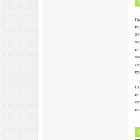
Пр
по
31
ус
не
уж
лу
пр
Вз
ис
ок
во