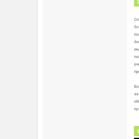
Сл
Sc
по
An
ин
по
ун
пр
Вз
за
об
ну