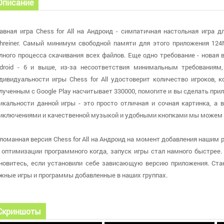
Описание
авная игра Chess for All на Андроид - симпатичная настольная игра д
hreiner. Самый минимум свободной памяти для этого приложения 12
лного процесса скачивания всех файлов. Еще одно требование - новая
droid - 6 и выше, из-за несоответствия минимальным требованиям
дивидуальности игры Chess for All удостоверит количество игроков,
лученным с Google Play насчитывает 330000, помогите и вы сделать при
икальности данной игры - это просто отличная и сочная картинка, а
иключениями и качественной музыкой и удобными кнопками мы можем 
ломанная версия Chess for All на Андроид на момент добавления нашим р
 оптимизации программного когда, запуск игры стал намного быстрее. Н
новитесь, если установили себе зависающую версию приложения. Ста
жные игры и программы добавленные в наших группах.
Скриншоты