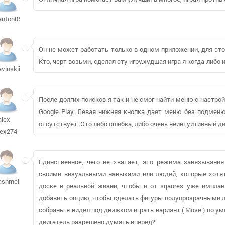
anton0523
Он не может работать только в одном приложении, для это
Кто, черт возьми, сделал эту игру.худшая игра я когда-либо и
avinskii
После долгих поисков я так и не смог найти меню с настро
Google Play. Левая нижняя кнопка дает меню без подменю
alex-
отсутствует. Это либо ошибка, либо очень неинтуитивный ди
lex274
Единственное, чего не хватает, это режима завязывания
своими визуальными навыками или людей, которые хотят
ashmelkin
доске в реальной жизни, чтобы и от sqaures уже имплан
добавить опцию, чтобы сделать фигуры полупрозрачными 
собраны я видел под движком играть вариант ( Move ) по у
двигатель разрешено думать вперед?