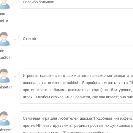
Спасибо большое
ann-
nette
Отстой
an-
kur267
Игровые навыки этого шахматного приложения схожи с иг
основаны на движке stockfish. Я пробовал играть в эти 
almetvm
против моего любимого (шахматные ходы) на 15-м уровне, 
играх. В любом случае, мне нравится, как она играет; она оч
Отличная игра для любителей шахмат! Удобный интерфейс
против ИИ или с друзьями. Графика простая, но функциональ
alexxx200981
для опытных игроков. Рекомендую попробовать!