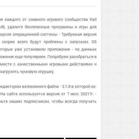
ля каждого от славного игрового сообщества Karl
4MB, удалите бесполезные программы и игры для
 версия операционной системы - Требуемая версия
, скорее всего будут проблемы с запуском. Об
 которые уже установили приложение - по данным
ложение еще популярнее. Попробуем разобраться в
 вместе с качественными игровыми действиями и
загрузить чумовую игрушку.
едактором взломанного файла - 2.1.8 в которой из-
а сайте используется версия от 7 июл. 2021?г. -
ньте нашим подписчиком, чтобы всегда получать