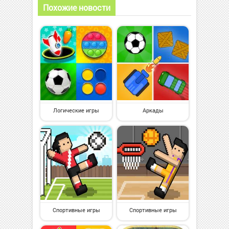
Похожие новости
Логические игры
Аркады
Спортивные игры
Спортивные игры