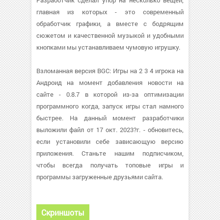
Разработчик сделал упор на несколько вещей,
главная из которых - это современный
обработчик графики, а вместе с бодрящим
сюжетом и качественной музыкой и удобными
кнопками мы устанавливаем чумовую игрушку.
Взломанная версия BGC: Игры на 2 3 4 игрока на
Андроид на момент добавления новости на
сайте - 0.8.7 в которой из-за оптимизации
программного когда, запуск игры стал намного
быстрее. На данный момент разработчики
выложили файл от 17 окт. 2023?г. - обновитесь,
если установили себе зависающую версию
приложения. Станьте нашим подписчиком,
чтобы всегда получать топовые игры и
программы загруженные друзьями сайта.
Скриншоты