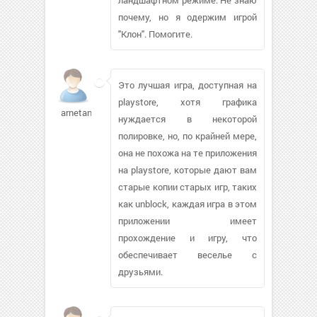
почему, но я одержим игрой
"Клон". Помогите.
Это лучшая игра, доступная на
playstore, хотя графика
arnetan
нуждается в некоторой
полировке, но, по крайней мере,
она не похожа на те приложения
на playstore, которые дают вам
старые копии старых игр, таких
как unblock, каждая игра в этом
приложении имеет
прохождение и игру, что
обеспечивает веселье с
друзьями.