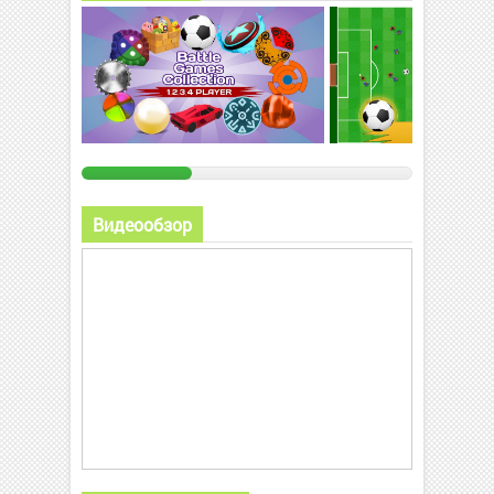
Видеообзор