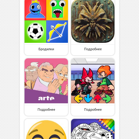
Бродилки
Подробнее
Подробнее
Подробнее