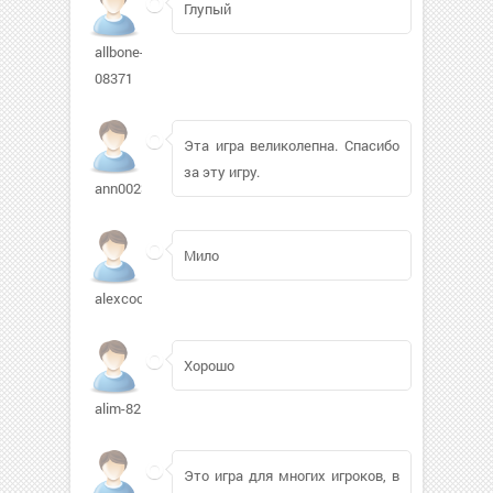
Глупый
allbone-
08371
Эта игра великолепна. Спасибо
за эту игру.
ann0023
Мило
alexcook617
Хорошо
alim-82
Это игра для многих игроков, в