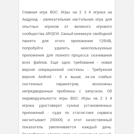
Славная игра BGC: Игры на 2 3 4 игрока на
Андроид - увлекательная настольная игра для
опытных игроков от великого игрового
сообщества ARQEW. Самый минимум свободной
памяти для этого приложения 125MB,
попробуйте удалить неиспользуемые
приложения для полного процесса скачивания
всех файлов. Еще одно требование - новая
версия операционной системы - Требуемая
версия Android - 6 и выше, из-за слабых
системных параметров, возможны
непредвиденные проблемы с запуском. Об
индивидуальности игры BGC: Игры на 2 3 4
игрока удостоверит сумма установленных
приложений - судя по статистике сервиса
насчитывает 250000, и этот качественный
показатель увеличивается каждый день.