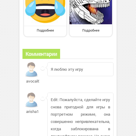
Подробнее
Подробнее
Комментарии
Я люблю эту игру
avocal634
Edit: Пожалуйста, сделайте игру
снова пригодной для игры в
arisha18
портретном режиме, она
совершенно непривлекательна,
когда заблокирована в
ландшафтном режиме. Не знаю