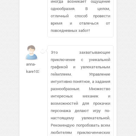
иногда возникает ощущение
однообразия. В целом,
отличный способ провести
время и отвлечься от
повседневных забот!
Это захватывающее
приключение с уникальной
anna-
графикой и увлекательным
kare103
геймплеем. Управление
интуитивно понятное, а задания
разнообразные. Множество
интересных механик и
возможностей для прокачки
персонажа делают игру по-
настоящему увлекательной.
Рекомендую попробовать всем
любителям приключенческих