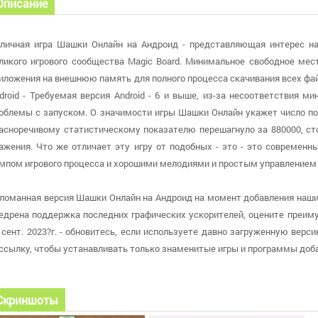
Описание
личная игра Шашки Онлайн на Андроид - представляющая интерес на
ликого игрового сообщества Magic Board. Минимальное свободное мес
иложения на внешнюю память для полного процесса скачивания всех фа
droid - Требуемая версия Android - 6 и выше, из-за несоответствия 
облемы с запуском. О значимости игры Шашки Онлайн укажет число пол
асноречивому статистическому показателю перешагнуло за 880000, сто
ажения. Что же отличает эту игру от подобных - это - это современ
мпом игрового процесса и хорошими мелодиями и простым управление
ломанная версия Шашки Онлайн на Андроид на момент добавления нашим
едрена поддержка последних графических ускорителей, оцените преиму
 сент. 2023?г. - обновитесь, если используете давно загруженную вер
ссылку, чтобы устанавливать только знаменитые игры и программы доба
Скриншоты