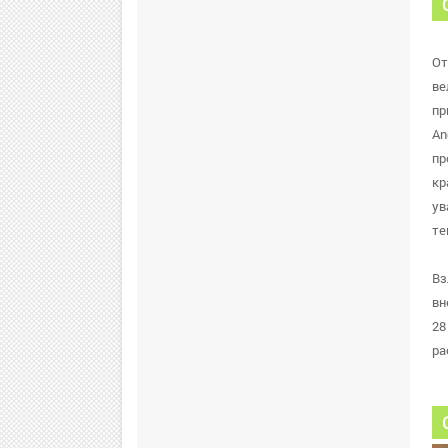
От
ве
пр
An
пр
кр
ув
те
Вз
вн
28
ра