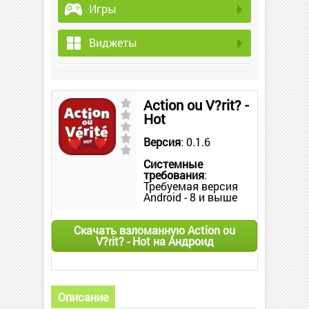
Игры
Виджеты
Action ou V?rit? -
Hot
Версия
: 0.1.6
Системные
требования
:
Требуемая версия
Android - 8 и выше
Скачать взломанную Action ou
V?rit? - Hot на Андроид
Описание