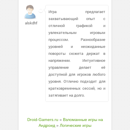
Игра предлагает
захватывающий опыт с
alskdhfr
отличной графикой и
увлекательным игровым
процессом. Разнообразие
уровней и неожиданные
повороты сюжета держат в
напряжении. Интуитивное
управление делает её
доступной для игроков любого
уровня. Отлично подходит для
кратковременных сессий, но и
затягивает на долго.
Droid-Gamers.ru
»
Взломанные игры на
Андроид
»
Логические игры