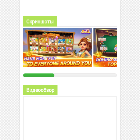
Скриншоты
Видеообзор