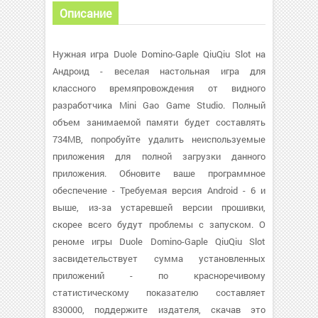
Описание
Нужная игра Duole Domino-Gaple QiuQiu Slot на
Андроид - веселая настольная игра для
классного времяпровождения от видного
разработчика Mini Gao Game Studio. Полный
объем занимаемой памяти будет составлять
734MB, попробуйте удалить неиспользуемые
приложения для полной загрузки данного
приложения. Обновите ваше программное
обеспечение - Требуемая версия Android - 6 и
выше, из-за устаревшей версии прошивки,
скорее всего будут проблемы с запуском. О
реноме игры Duole Domino-Gaple QiuQiu Slot
засвидетельствует сумма установленных
приложений - по красноречивому
статистическому показателю составляет
830000, поддержите издателя, скачав это