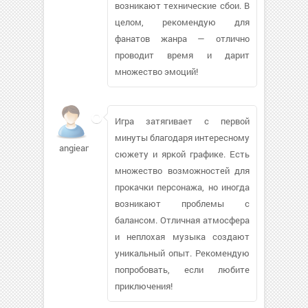
возникают технические сбои. В
целом, рекомендую для
фанатов жанра — отлично
проводит время и дарит
множество эмоций!
Игра затягивает с первой
минуты благодаря интересному
angieant
сюжету и яркой графике. Есть
множество возможностей для
прокачки персонажа, но иногда
возникают проблемы с
балансом. Отличная атмосфера
и неплохая музыка создают
уникальный опыт. Рекомендую
попробовать, если любите
приключения!