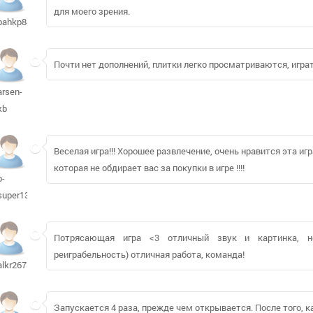
для моего зрения.
bahkp849
Почти нет дополнений, плитки легко просматриваются, играт
arsen-
kb
Веселая игра!!! Хорошее развлечение, очень нравится эта игр
которая не обдирает вас за покупки в игре !!!!
b-
super130
Потрясающая игра <3 отличный звук и картинка, не
реиграбельность) отличная работа, команда!
alkr2673
Запускается 4 раза, прежде чем открывается. После того, ка