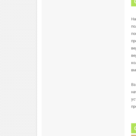
На
по
по
пр
ве
ве
ко
вм
Вз
на
ус
пр