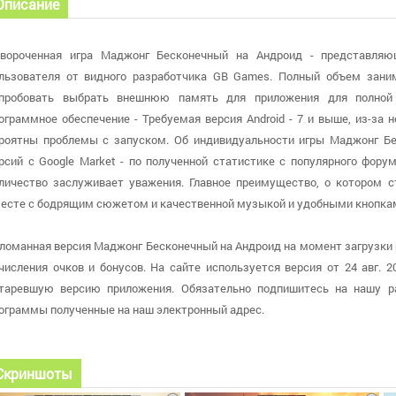
Описание
вороченная игра Маджонг Бесконечный на Андроид - представляю
льзователя от видного разработчика GB Games. Полный объем зани
пробовать выбрать внешнюю память для приложения для полной 
ограммное обеспечение - Требуемая версия Android - 7 и выше, из-за
роятны проблемы с запуском. Об индивидуальности игры Маджонг Б
рсий с Google Market - по полученной статистике с популярного форум
личество заслуживает уважения. Главное преимущество, о котором ст
есте с бодрящим сюжетом и качественной музыкой и удобными кнопка
ломанная версия Маджонг Бесконечный на Андроид на момент загрузки иг
числения очков и бонусов. На сайте используется версия от 24 авг. 20
таревшую версию приложения. Обязательно подпишитесь на нашу ра
ограммы полученные на наш электронный адрес.
Скриншоты