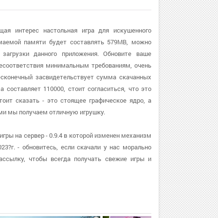
щая интерес настольная игра для искушенного
маемой памяти будет составлять 579MB, можно
загрузки данного приложения. Обновите ваше
 несоответствия минимальным требованиям, очень
есконечный засвидетельствует сумма скачанных
а составляет 110000, стоит согласиться, что это
оит сказать - это стоящее графическое ядро, а
ми мы получаем отличную игрушку.
ры на сервер - 0.9.4 в которой изменен механизм
23?г. - обновитесь, если скачали у нас морально
ссылку, чтобы всегда получать свежие игры и