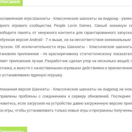
Описание
ославленная игра Шахматы - Классические шахматы на Андроид - увлек
дного игрового сообщества People Lovin Games. Самый минимум с
вободите память от ненужного контента для гарантированного запуска
ебуемая версия Android - 7 и выше, из-за несоответствия минимальны
пуском. Об исключительности игры Шахматы - Классические шахматы
тановили приложение - по красноречивому статистическому показател
лает приложение лучше. Разработчик сделал упор на несколько вещей, г
ртинка, а вместе с качественными игровыми действиями и приключени
 устанавливаем ядреную игрушку.
ломанная версия Шахматы - Классические шахматы на Андроид на момен
правлены проблемы с соединением к серверу обновлений. Последнее о
новитесь, если загрузили на устройство давно загруженную версию прил
ои игры, чтобы устанавливать только новые игры и программы полученн
Скриншоты