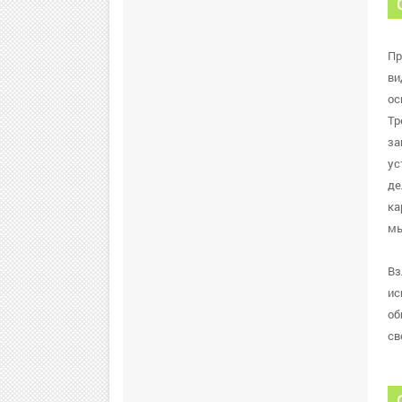
Пр
ви
ос
Тр
за
ус
де
ка
мы
Вз
ис
об
св