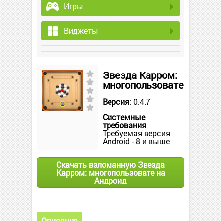
Игры
Виджеты
Звезда Карром:
многопользовате
Версия
: 0.4.7
Системные
требования
:
Требуемая версия
Android - 8 и выше
Скачать взломанную Звезда
Карром: многопользовате на
Андроид
Описание