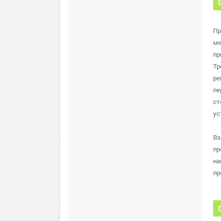
Пр
ми
пр
Тр
ре
пе
ст
ус
Вз
пр
на
пр