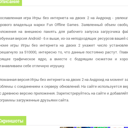
Описание
ославленная игра Игры без интернета на двоих 2 на Андроид - увлека
рового владельца марки Fun Offline Games. Заявленный объем своб
иложения на внешнюю память для рабочего запуска загрузчика фай
ебуемая версия Android - 6 и выше, из-за неподходящих ресурсов вашей
номе игры Игры без интернета на двоих 2 укажет число установле
решагнуло за 510000, интересно то, что данные постоянно растут. Глав
оящее графическое ядро, а вместе с бодрящим сюжетом и хор
танавливаем себе отличную игрушку.
ломанная версия Игры без интернета на двоих 2 на Андроид на момент заг
облемы с соединением к серверу обновлений. На сайте используется верси
с древнюю версию приложения. Зарегистрируйтесь на сайте и добавляйте
ограммы загруженные друзьями сайта.
Скриншоты