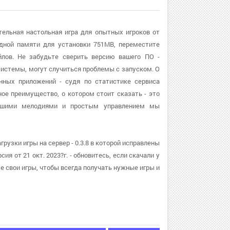
тельная настольная игра для опытных игроков от
одной памяти для установки 751MB, переместите
лов. Не забудьте сверить версию вашего ПО -
 системы, могут случиться проблемы с запуском. О
нных приложений - судя по статистике сервиса
ное преимущество, о котором стоит сказать - это
ошими мелодиями и простым управлением мы
рузки игры на сервер - 0.3.8 в которой исправлены
я от 21 окт. 2023?г. - обновитесь, если скачали у
 свои игры, чтобы всегда получать нужные игры и