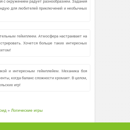
ия с окружением радует разнообразием. Задания
ендую для любителей приключений и необычных
ательным геймплеем. Атмосфера настраивает на
стрировать. Хочется больше таких интересных
жетом!
икой и интересным геймплейем. Механика боя
нты, когда баланс сложности хромает. В целом,
льских игр!
оид
»
Логические игры