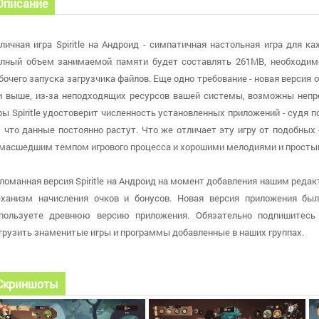
Описание
личная игра Spiritle на Андроид - симпатичная настольная игра для к
лный объем занимаемой памяти будет составлять 261MB, необходимо
бочего запуска загрузчика файлов. Еще одно требование - новая версия 
и выше, из-за неподходящих ресурсов вашей системы, возможны неп
ры Spiritle удостоверит численность установленных приложений - судя п
, что данные постоянно растут. Что же отличает эту игру от подобных 
масшедшим темпом игрового процесса и хорошими мелодиями и просты
ломанная версия Spiritle на Андроид на момент добавления нашим редакт
ханизм начисления очков и бонусов. Новая версия приложения была
пользуете древнюю версию приложения. Обязательно подпишитесь
грузить знаменитые игры и программы добавленные в наших группах.
Скриншоты