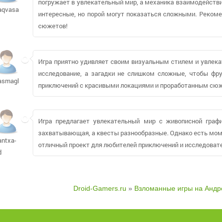
погружает в увлекательный мир, а механика взаимодейств
aqvasana
интересные, но порой могут показаться сложными. Реком
сюжетов!
Игра приятно удивляет своим визуальным стилем и увлек
исследование, а загадки не слишком сложные, чтобы фру
asmagliy179
приключений с красивыми локациями и проработанным сю
Игра предлагает увлекательный мир с живописной граф
захватывающая, а квесты разнообразные. Однако есть моме
antxa-
отличный проект для любителей приключений и исследовате
d
Droid-Gamers.ru
»
Взломанные игры на Андр