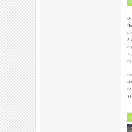
От
По
ра
8 
иг
то
су
Вз
ме
ис
за