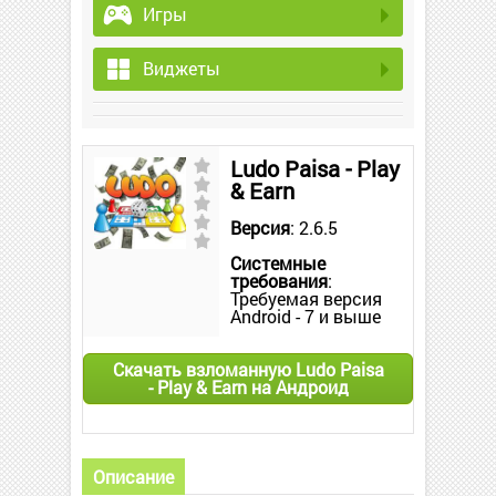
Игры
Виджеты
Ludo Paisa - Play
& Earn
Версия
: 2.6.5
Системные
требования
:
Требуемая версия
Android - 7 и выше
Скачать взломанную Ludo Paisa
- Play & Earn на Андроид
Описание