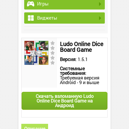
Игры
Виджеты
Ludo Online Dice
Board Game
Версия
: 1.5.1
Системные
требования
:
Требуемая версия
Android - 9 и выше
Скачать взломанную Ludo
Online Dice Board Game на
Андроид
Описание