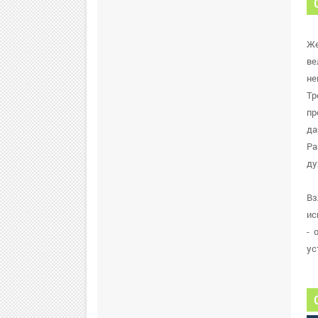
Же
ве
не
Тр
пр
да
Ра
ду
Вз
ис
- 
ус