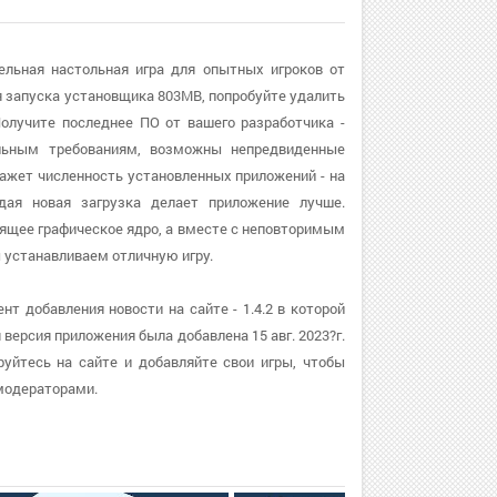
ельная настольная игра для опытных игроков от
я запуска установщика 803MB, попробуйте удалить
олучите последнее ПО от вашего разработчика -
альным требованиям, возможны непредвиденные
ажет численность установленных приложений - на
дая новая загрузка делает приложение лучше.
тоящее графическое ядро, а вместе с неповторимым
устанавливаем отличную игру.
т добавления новости на сайте - 1.4.2 в которой
ерсия приложения была добавлена 15 авг. 2023?г.
руйтесь на сайте и добавляйте свои игры, чтобы
модераторами.