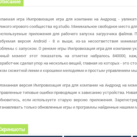
Описание
лаемая игра Импровизация игра для компании на Андроид - увлекат
ликого игрового сообщества eg.studio. Минимальное свободное место дл
используемые приложения для рабочего запуска загрузчика файлов. П
ебуемая версия Android - 8 и выше, из-за несоответствия миним
облемы с запуском. О реноме игры Импровизация игра для компании ук
нный момент этот показатель на отметке набралось 840000, каж
зработчик сделал упор на несколько вещей, главная из которых - это с
хом сюжетной линии и хорошими мелодиями и простым управлением мы 
ломанная версия Импровизация игра для компании на Андроид на момен
правленные типовые ошибки приводящие к зависанию устройства. Новая в
обновитесь, если используете старую версию приложения. Зарегистри
танавливать только обновленные игры и программы найденные нашими 
Скриншоты