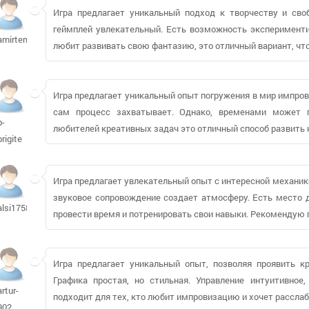
Игра предлагает уникальный подход к творчеству и св
геймплей увлекательный. Есть возможность экспериментир
amirtemuri746
любит развивать свою фантазию, это отличный вариант, чт
Игра предлагает уникальный опыт погружения в мир импрови
сам процесс захватывает. Однако, временами может п
b-
любителей креативных задач это отличный способ развить 
brigite
Игра предлагает увлекательный опыт с интересной механик
звуковое сопровождение создает атмосферу. Есть место д
alsi17580
провести время и потренировать свои навыки. Рекомендую 
Игра предлагает уникальный опыт, позволяя проявить к
Графика простая, но стильная. Управление интуитивное
artur-
подходит для тех, кто любит импровизацию и хочет рассла
902