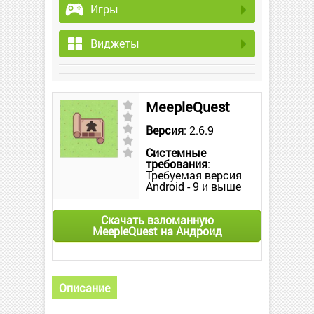
Игры
Виджеты
MeepleQuest
Версия
: 2.6.9
Системные
требования
:
Требуемая версия
Android - 9 и выше
Скачать взломанную
MeepleQuest на Андроид
Описание