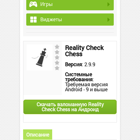
Игры
Виджеты
Reality Check
Chess
Версия
: 2.9.9
Системные
требования
:
Требуемая версия
Android - 9 и выше
Скачать взломанную Reality
Check Chess на Андроид
Описание