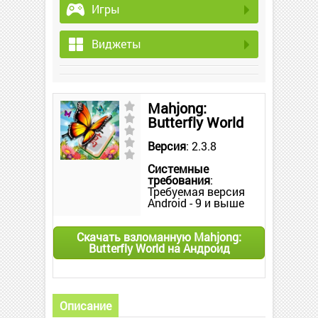
Игры
Виджеты
Mahjong:
Butterfly World
Версия
: 2.3.8
Системные
требования
:
Требуемая версия
Android - 9 и выше
Скачать взломанную Mahjong:
Butterfly World на Андроид
Описание